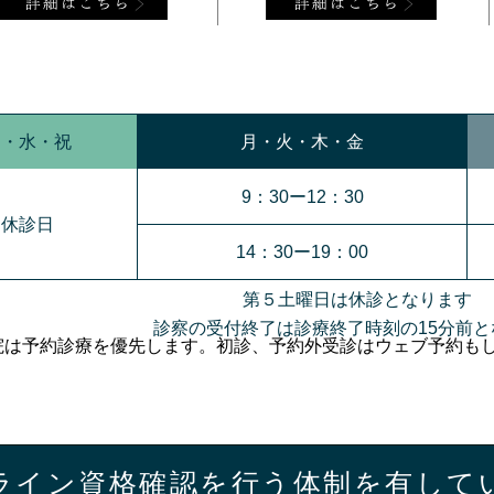
日・水・祝
月・火・木・金
9：30ー12：30
休診日
14：30ー19：00
第５土曜日は休診となります
診察の受付終了は診療終了時刻の15分前と
院は予約診療を優先します。初診、予約外受診はウェブ予約も
ライン資格確認を行う
体制を有して